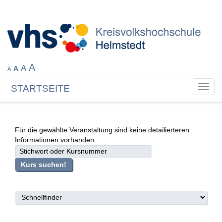
A
A
A
A
STARTSEITE
Toggl
navig
Für die gewählte Veranstaltung sind keine detailierteren
Informationen vorhanden.
suche
Kurs suchen!