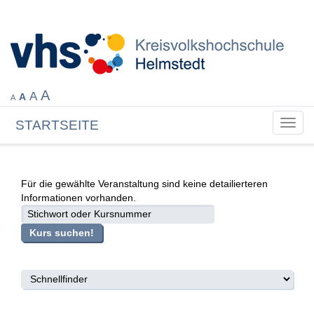
A
A
A
A
STARTSEITE
Toggl
navig
Für die gewählte Veranstaltung sind keine detailierteren
Informationen vorhanden.
suche
Kurs suchen!