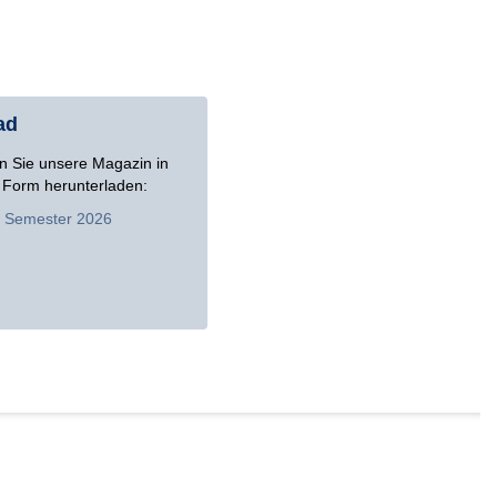
ad
n Sie unsere Magazin in
 Form herunterladen:
. Semester 2026