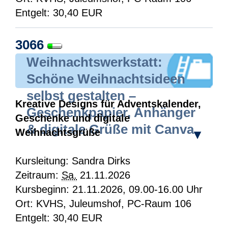
Entgelt: 30,40 EUR
3066
Weihnachtswerkstatt:
Schöne Weihnachtsideen
selbst gestalten –
Kreative Designs für Adventskalender,
Geschenkpapier, Anhänger
Geschenke und digitale
& digitale Grüße mit Canva
Weihnachtsgrüße
▾
Kursleitung: Sandra Dirks
Zeitraum:
Sa.
21.11.2026
Kursbeginn: 21.11.2026, 09.00-16.00 Uhr
Ort: KVHS, Juleumshof, PC-Raum 106
Entgelt: 30,40 EUR