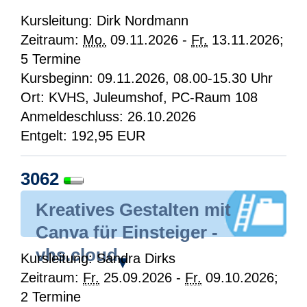
Kursleitung: Dirk Nordmann
Zeitraum:
Mo.
09.11.2026 -
Fr.
13.11.2026;
5 Termine
Kursbeginn: 09.11.2026, 08.00-15.30 Uhr
Ort: KVHS, Juleumshof, PC-Raum 108
Anmeldeschluss: 26.10.2026
Entgelt: 192,95 EUR
3062
Kreatives Gestalten mit
Canva für Einsteiger -
vhs.cloud
Kursleitung: Sandra Dirks
▾
Zeitraum:
Fr.
25.09.2026 -
Fr.
09.10.2026;
2 Termine