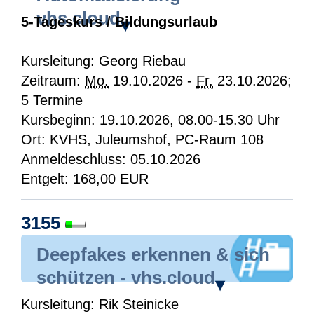
vhs.cloud
5-Tageskurs / Bildungsurlaub
▾
Kursleitung: Georg Riebau
Zeitraum:
Mo.
19.10.2026 -
Fr.
23.10.2026;
5 Termine
Kursbeginn: 19.10.2026, 08.00-15.30 Uhr
Ort: KVHS, Juleumshof, PC-Raum 108
Anmeldeschluss: 05.10.2026
Entgelt: 168,00 EUR
3155
Deepfakes erkennen & sich
schützen - vhs.cloud
▾
Kursleitung: Rik Steinicke