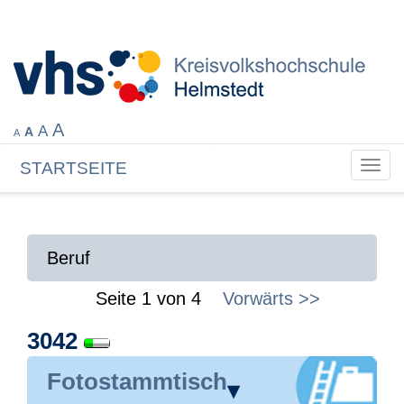
A
A
A
A
STARTSEITE
Tog
navi
Beruf
Seite 1 von 4
Vorwärts >>
3042
Fotostammtisch
▾