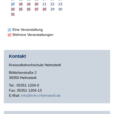
17
18
19
20
21
22
23
24
25
26
27
28
29
30
31
Eine Veranstaltung
Mehrere Veranstaltungen
Kontakt
Kreisvolkshochschule Helmstedt
Bötticherstraße 2
38350 Helmstedt
Tel.: 05351 1204-0
Fax: 05351 1204-13
E-Mail:
info
kvhs-Helmstedt
de